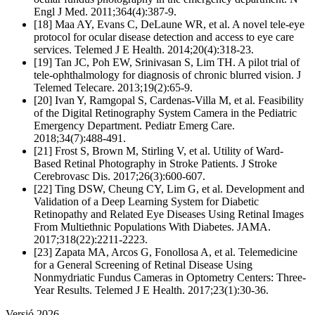
Engl J Med. 2011;364(4):387-9.
[18] Maa AY, Evans C, DeLaune WR, et al. A novel tele-eye
protocol for ocular disease detection and access to eye care
services. Telemed J E Health. 2014;20(4):318-23.
[19] Tan JC, Poh EW, Srinivasan S, Lim TH. A pilot trial of
tele-ophthalmology for diagnosis of chronic blurred vision. J
Telemed Telecare. 2013;19(2):65-9.
[20] Ivan Y, Ramgopal S, Cardenas-Villa M, et al. Feasibility
of the Digital Retinography System Camera in the Pediatric
Emergency Department. Pediatr Emerg Care.
2018;34(7):488-491.
[21] Frost S, Brown M, Stirling V, et al. Utility of Ward-
Based Retinal Photography in Stroke Patients. J Stroke
Cerebrovasc Dis. 2017;26(3):600-607.
[22] Ting DSW, Cheung CY, Lim G, et al. Development and
Validation of a Deep Learning System for Diabetic
Retinopathy and Related Eye Diseases Using Retinal Images
From Multiethnic Populations With Diabetes. JAMA.
2017;318(22):2211-2223.
[23] Zapata MA, Arcos G, Fonollosa A, et al. Telemedicine
for a General Screening of Retinal Disease Using
Nonmydriatic Fundus Cameras in Optometry Centers: Three-
Year Results. Telemed J E Health. 2017;23(1):30-36.
Versió 2026