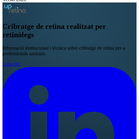
Cribratge de retina
realitzat per
retinòlegs
Informació institucional i tècnica sobre cribratge de retina per a
professionals sanitaris.
LinkedIn