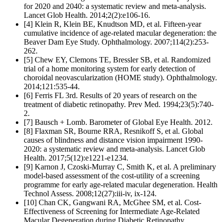
for 2020 and 2040: a systematic review and meta-analysis.
Lancet Glob Health. 2014;2(2):e106-16.
[4] Klein R, Klein BE, Knudtson MD, et al. Fifteen-year
cumulative incidence of age-related macular degeneration: the
Beaver Dam Eye Study. Ophthalmology. 2007;114(2):253-
262.
[5] Chew EY, Clemons TE, Bressler SB, et al. Randomized
trial of a home monitoring system for early detection of
choroidal neovascularization (HOME study). Ophthalmology.
2014;121:535-44.
[6] Ferris FL 3rd. Results of 20 years of research on the
treatment of diabetic retinopathy. Prev Med. 1994;23(5):740-
2.
[7] Bausch + Lomb. Barometer of Global Eye Health. 2012.
[8] Flaxman SR, Bourne RRA, Resnikoff S, et al. Global
causes of blindness and distance vision impairment 1990-
2020: a systematic review and meta-analysis. Lancet Glob
Health. 2017;5(12):e1221-e1234.
[9] Karnon J, Czoski-Murray C, Smith K, et al. A preliminary
model-based assessment of the cost-utility of a screening
programme for early age-related macular degeneration. Health
Technol Assess. 2008;12(27):iii-iv, ix-124.
[10] Chan CK, Gangwani RA, McGhee SM, et al. Cost-
Effectiveness of Screening for Intermediate Age-Related
Macular Degeneration during Diabetic Retinopathy