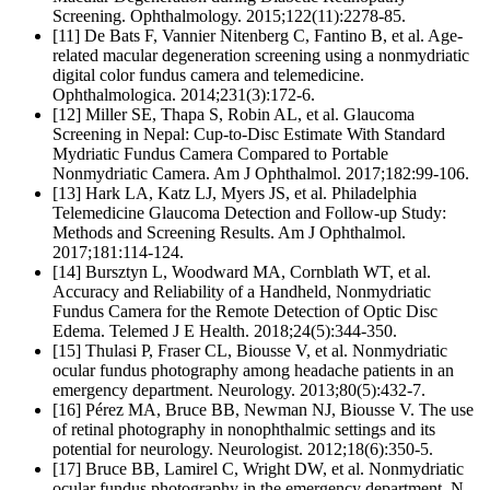
Screening. Ophthalmology. 2015;122(11):2278-85.
[11] De Bats F, Vannier Nitenberg C, Fantino B, et al. Age-
related macular degeneration screening using a nonmydriatic
digital color fundus camera and telemedicine.
Ophthalmologica. 2014;231(3):172-6.
[12] Miller SE, Thapa S, Robin AL, et al. Glaucoma
Screening in Nepal: Cup-to-Disc Estimate With Standard
Mydriatic Fundus Camera Compared to Portable
Nonmydriatic Camera. Am J Ophthalmol. 2017;182:99-106.
[13] Hark LA, Katz LJ, Myers JS, et al. Philadelphia
Telemedicine Glaucoma Detection and Follow-up Study:
Methods and Screening Results. Am J Ophthalmol.
2017;181:114-124.
[14] Bursztyn L, Woodward MA, Cornblath WT, et al.
Accuracy and Reliability of a Handheld, Nonmydriatic
Fundus Camera for the Remote Detection of Optic Disc
Edema. Telemed J E Health. 2018;24(5):344-350.
[15] Thulasi P, Fraser CL, Biousse V, et al. Nonmydriatic
ocular fundus photography among headache patients in an
emergency department. Neurology. 2013;80(5):432-7.
[16] Pérez MA, Bruce BB, Newman NJ, Biousse V. The use
of retinal photography in nonophthalmic settings and its
potential for neurology. Neurologist. 2012;18(6):350-5.
[17] Bruce BB, Lamirel C, Wright DW, et al. Nonmydriatic
ocular fundus photography in the emergency department. N