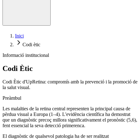
Telemedicina de retina
Inici
Codi ètic
Informació institucional
Codi Ètic
Codi Ètic d'UpRetina: compromís amb la prevenció i la promoció de
la salut visual.
Preàmbul
Les malalties de la retina central representen la principal causa de
pèrdua visual a Europa (1–4). L'evidència científica ha demostrat
que un diagnòstic precoç millora significativament el pronòstic (5,6),
fent essencial la seva detecció primerenca.
El diagnòstic de qualsevol patologia ha de ser realitzat