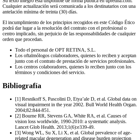
Su texto íntegro está disponible de forma pública en upretina.com.
Cualquier actualización será comunicada a los destinatarios con una
antelación mínima de treinta (30) días.
El incumplimiento de los principios recogidos en este Código Ético
podrá dar lugar a la resolución del contrato con el profesional o
centro implicado, sin perjuicio de las responsabilidades de cualquier
orden que procedan.
Todo el personal de OPT RETINA, S.L.
Los oftalmólogos colaboradores, quienes lo reciben y aceptan
junto con el contrato de prestación de servicios profesionales.
Los centros colaboradores, quienes lo reciben junto con los
términos y condiciones del servicio.
Bibliografía
[1] Resnikoff S, Pascolini D, Etya’ale D, et al. Global data on
visual impairment in the year 2002. Bull World Health Organ.
2004;82:844-851.
[2] Bourne RR, Stevens GA, White RA, et al. Causes of
vision loss worldwide, 1990-2010: a systematic analysis.
Lancet Glob Health. 2013;1(6):e339-49.
[3] Wong WL, Su X, Li X, et al. Global prevalence of age-
related macular degeneration and disease burden projection