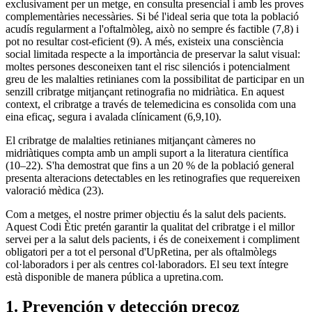
exclusivament per un metge, en consulta presencial i amb les proves
complementàries necessàries. Si bé l'ideal seria que tota la població
acudís regularment a l'oftalmòleg, això no sempre és factible (7,8) i
pot no resultar cost-eficient (9). A més, existeix una consciència
social limitada respecte a la importància de preservar la salut visual:
moltes persones desconeixen tant el risc silenciós i potencialment
greu de les malalties retinianes com la possibilitat de participar en un
senzill cribratge mitjançant retinografia no midriàtica. En aquest
context, el cribratge a través de telemedicina es consolida com una
eina eficaç, segura i avalada clínicament (6,9,10).
El cribratge de malalties retinianes mitjançant càmeres no
midriàtiques compta amb un ampli suport a la literatura científica
(10–22). S'ha demostrat que fins a un 20 % de la població general
presenta alteracions detectables en les retinografies que requereixen
valoració mèdica (23).
Com a metges, el nostre primer objectiu és la salut dels pacients.
Aquest Codi Ètic pretén garantir la qualitat del cribratge i el millor
servei per a la salut dels pacients, i és de coneixement i compliment
obligatori per a tot el personal d'UpRetina, per als oftalmòlegs
col·laboradors i per als centres col·laboradors. El seu text íntegre
està disponible de manera pública a upretina.com.
1. Prevención y detección precoz