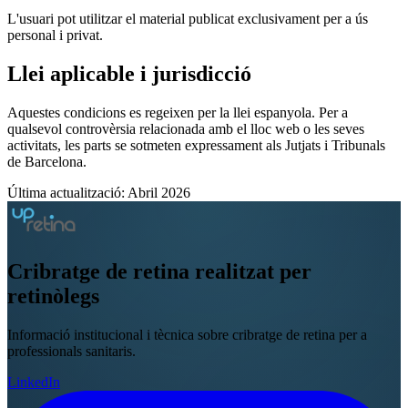
L'usuari pot utilitzar el material publicat exclusivament per a ús
personal i privat.
Llei aplicable i jurisdicció
Aquestes condicions es regeixen per la llei espanyola. Per a
qualsevol controvèrsia relacionada amb el lloc web o les seves
activitats, les parts se sotmeten expressament als Jutjats i Tribunals
de Barcelona.
Última actualització: Abril 2026
Cribratge de retina
realitzat per
retinòlegs
Informació institucional i tècnica sobre cribratge de retina per a
professionals sanitaris.
LinkedIn