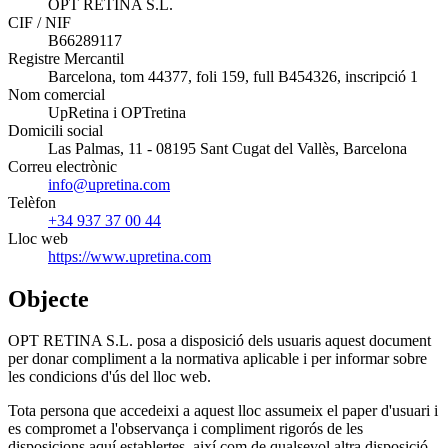
OPT RETINA S.L.
CIF / NIF
B66289117
Registre Mercantil
Barcelona, tom 44377, foli 159, full B454326, inscripció 1
Nom comercial
UpRetina i OPTretina
Domicili social
Las Palmas, 11 - 08195 Sant Cugat del Vallès, Barcelona
Correu electrònic
info@upretina.com
Telèfon
+34 937 37 00 44
Lloc web
https://www.upretina.com
Objecte
OPT RETINA S.L. posa a disposició dels usuaris aquest document
per donar compliment a la normativa aplicable i per informar sobre
les condicions d'ús del lloc web.
Tota persona que accedeixi a aquest lloc assumeix el paper d'usuari i
es compromet a l'observança i compliment rigorós de les
disposicions aquí establertes, així com de qualsevol altra disposició